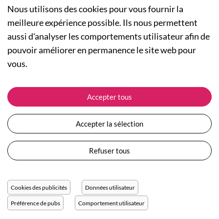
Nous utilisons des cookies pour vous fournir la
meilleure expérience possible. Ils nous permettent
aussi d'analyser les comportements utilisateur afin de
pouvoir améliorer en permanence le site web pour
A PROPOS
vous.
Qui sommes-nous ?
NOS RUBRIQUES
Actualités
Collection Homme
ASSISTANCE
Accepter tous
Nos engagements
Collection Femme
Suivre ma commande
Carte cadeau
Collection Enfants
Expédition et livraison
Accepter la sélection
Plan du site
Les Totebags
Retour et remboursement
Devenir revendeur
Nos différents thèmes
Moyens de paiement
Refuser tous
Conditions générales de vente
Questions / Réponses
Mentions légales
Nous contacter
Protection des données personnelles
Cookies des publicités
Données utilisateur
Réglage des cookies
Préférence de pubs
Comportement utilisateur