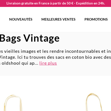
Livraison gratuite en France à partir de 50 € - Expédition en 24h.
S
NOUVEAUTÉS
MEILLEURES VENTES
PROMOTIONS
 Bags Vintage
s vieilles images et les rendre incontournables et i
Vinta
ge. Ici tu trouves des sacs en coton bio avec de
s oldshool qui ap
...
lire plus