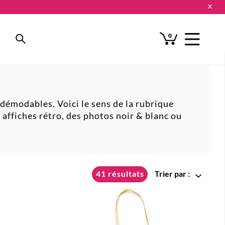
X
0
ndémodables. Voici le sens de la rubrique
s affiches rétro, des photos noir & blanc ou
41 résultats
Trier par :