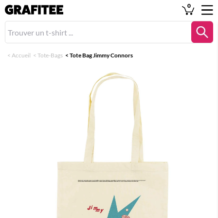
0
<
Accueil
<
Tote-Bags
<
Tote Bag Jimmy Connors