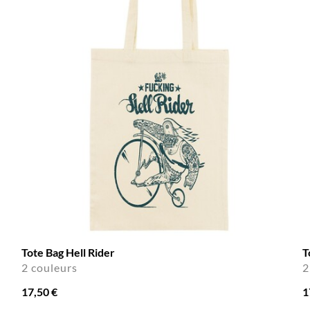
Tote Bag Hell Rider
T
2 couleurs
2
17,50 €
1