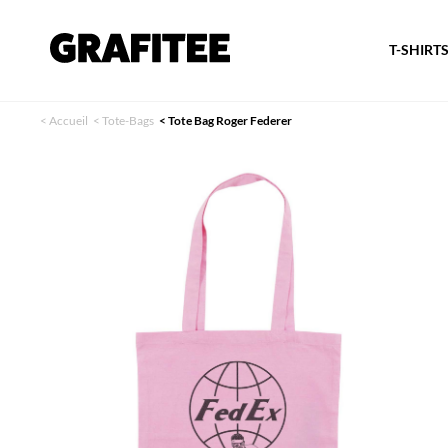
T-SHIRT
<
Accueil
<
Tote-Bags
<
Tote Bag Roger Federer