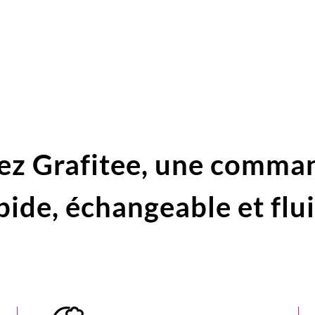
ez Grafitee,
une comma
pide,
échangeable et flu