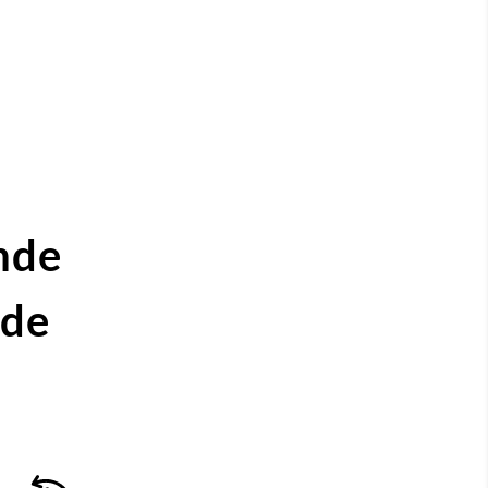
nde
ide