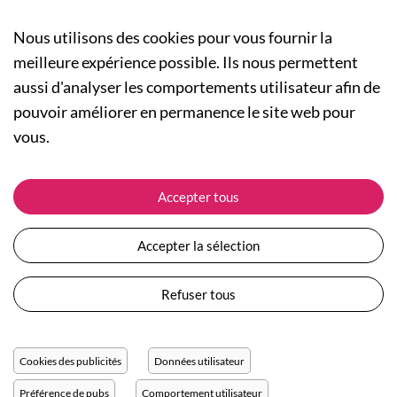
Nous utilisons des cookies pour vous fournir la
meilleure expérience possible. Ils nous permettent
aussi d'analyser les comportements utilisateur afin de
A PROPOS
pouvoir améliorer en permanence le site web pour
Qui sommes-nous ?
NOS RUBRIQUES
vous.
Actualités
Collection Homme
Nos engagements
ASSISTANCE
Collection Femme
Accepter tous
Carte cadeau
Suivre ma commande
Collection Enfants
Plan du site
Expédition et livraison
Les Totebags
Accepter la sélection
Devenir revendeur
Retour et remboursement
Nos différents thèmes
Moyens de paiement
Refuser tous
Conditions générales de vente
Questions / Réponses
Mentions légales
Nous contacter
Protection des données personnelles
Cookies des publicités
Données utilisateur
Réglage des cookies
Préférence de pubs
Comportement utilisateur