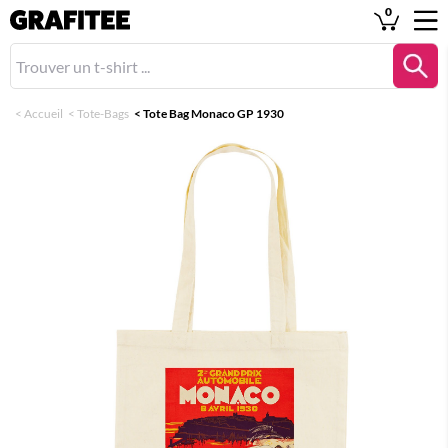
0
<
Accueil
<
Tote-Bags
<
Tote Bag Monaco GP 1930