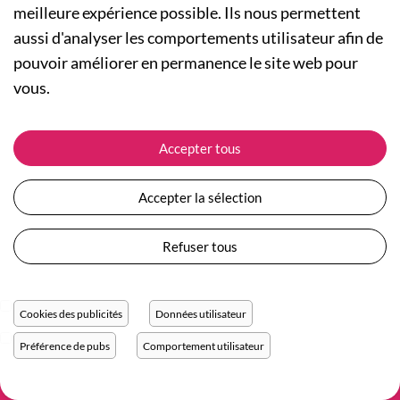
meilleure expérience possible. Ils nous permettent
aussi d'analyser les comportements utilisateur afin de
A PROPOS
pouvoir améliorer en permanence le site web pour
Qui sommes-nous ?
NOS RUBRIQUES
vous.
Actualités
Collection Homme
Nos engagements
ASSISTANCE
Collection Femme
Accepter tous
Carte cadeau
Suivre ma commande
Collection Enfants
Plan du site
Expédition et livraison
Les Totebags
Accepter la sélection
Devenir revendeur
Retour et remboursement
Nos différents thèmes
Moyens de paiement
Refuser tous
Conditions générales de vente
Questions / Réponses
Mentions légales
Nous contacter
Protection des données personnelles
Cookies des publicités
Données utilisateur
Réglage des cookies
Préférence de pubs
Comportement utilisateur