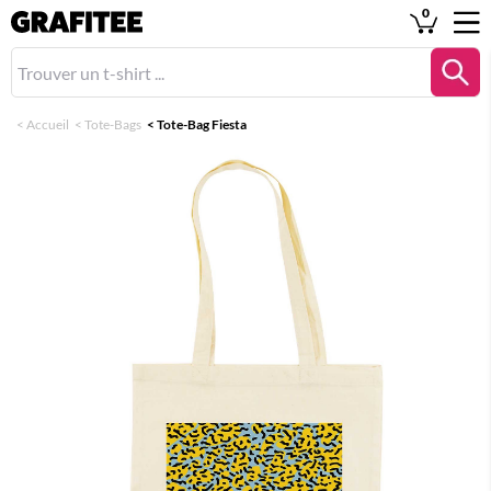
0
<
Accueil
<
Tote-Bags
<
Tote-Bag Fiesta