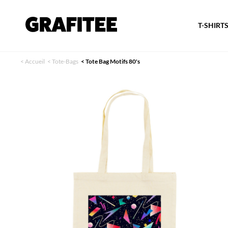
T-SHIRT
<
Accueil
<
Tote-Bags
<
Tote Bag Motifs 80's