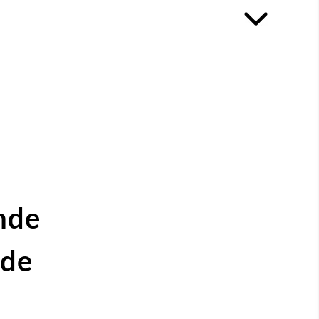
nde
ide