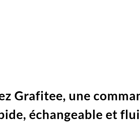
ez Grafitee,
une comma
pide,
échangeable et flu