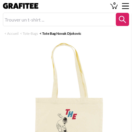
0
<
Accueil
<
Tote-Bags
<
Tote Bag Novak Djokovic