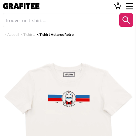
0
<
Accueil
<
T-shirts
<
T-shirt Actarus Rétro