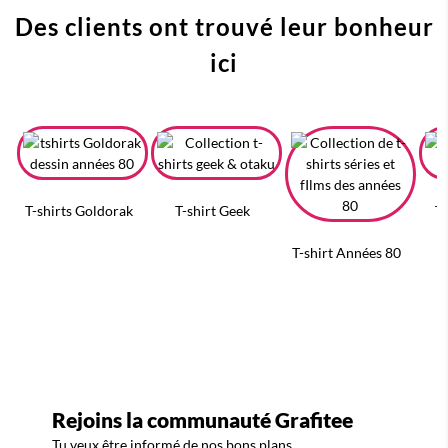
Des clients ont trouvé leur bonheur
ici
T-shirts Goldorak
T-shirt Geek
T-
T-shirt Années 80
Rejoins la communauté Grafitee
Tu veux être informé de nos bons plans