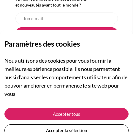
et nouveautés avant tout le monde ?
Paramètres des cookies
Nous utilisons des cookies pour vous fournir la
meilleure expérience possible. Ils nous permettent
aussi d'analyser les comportements utilisateur afin de
A PROPOS
pouvoir améliorer en permanence le site web pour
Qui sommes-nous ?
NOS RUBRIQUES
vous.
Actualités
Collection Homme
Nos engagements
ASSISTANCE
Collection Femme
Accepter tous
Carte cadeau
Suivre ma commande
Collection Enfants
Plan du site
Expédition et livraison
Les Totebags
Accepter la sélection