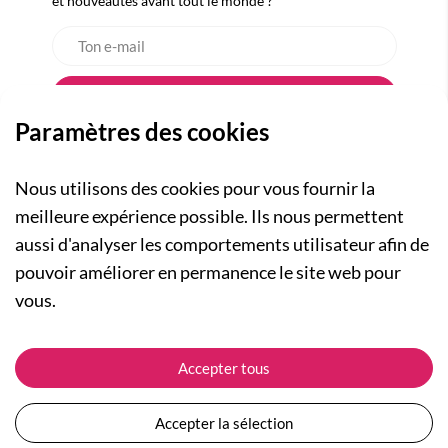
et nouveautés avant tout le monde ?
Paramètres des cookies
Nous utilisons des cookies pour vous fournir la
meilleure expérience possible. Ils nous permettent
aussi d'analyser les comportements utilisateur afin de
A PROPOS
pouvoir améliorer en permanence le site web pour
Qui sommes-nous ?
NOS RUBRIQUES
vous.
Actualités
Collection Homme
Nos engagements
ASSISTANCE
Collection Femme
Accepter tous
Carte cadeau
Suivre ma commande
Collection Enfants
Plan du site
Expédition et livraison
Les Totebags
Accepter la sélection
Devenir revendeur
Retour et remboursement