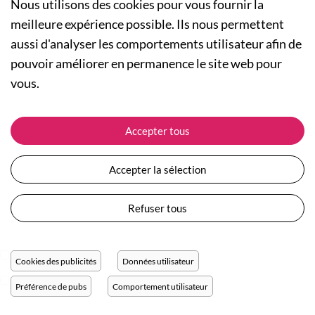
Nous utilisons des cookies pour vous fournir la
meilleure expérience possible. Ils nous permettent
aussi d'analyser les comportements utilisateur afin de
A PROPOS
pouvoir améliorer en permanence le site web pour
Qui sommes-nous ?
NOS RUBRIQUES
vous.
Actualités
Collection Homme
Nos engagements
ASSISTANCE
Collection Femme
Accepter tous
Carte cadeau
Suivre ma commande
Collection Enfants
Plan du site
Expédition et livraison
Les Totebags
Accepter la sélection
Devenir revendeur
Retour et remboursement
Nos différents thèmes
Moyens de paiement
Refuser tous
Conditions générales de vente
Questions / Réponses
Mentions légales
Nous contacter
Protection des données personnelles
Cookies des publicités
Données utilisateur
Réglage des cookies
Préférence de pubs
Comportement utilisateur