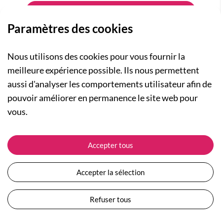
Paramètres des cookies
Nous utilisons des cookies pour vous fournir la
meilleure expérience possible. Ils nous permettent
aussi d'analyser les comportements utilisateur afin de
A PROPOS
pouvoir améliorer en permanence le site web pour
Qui sommes-nous ?
NOS RUBRIQUES
vous.
Actualités
Collection Homme
Nos engagements
ASSISTANCE
Collection Femme
Accepter tous
Carte cadeau
Suivre ma commande
Collection Enfants
Plan du site
Expédition et livraison
Les Totebags
Accepter la sélection
Devenir revendeur
Retour et remboursement
Nos différents thèmes
Moyens de paiement
Refuser tous
Conditions générales de vente
Questions / Réponses
Mentions légales