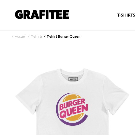
T-SHIRT
<
Accueil
<
T-shirts
<
T-shirt Burger Queen