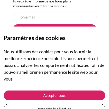
Tu veux être informé de nos bons plans
et nouveautés avant tout le monde ?
Paramètres des cookies
Nous utilisons des cookies pour vous fournir la
meilleure expérience possible. Ils nous permettent
aussi d'analyser les comportements utilisateur afin de
A PROPOS
pouvoir améliorer en permanence le site web pour
Qui sommes-nous ?
NOS RUBRIQUES
vous.
Actualités
Collection Homme
Nos engagements
ASSISTANCE
Collection Femme
Accepter tous
Carte cadeau
Suivre ma commande
Collection Enfants
Plan du site
Expédition et livraison
Les Totebags
Accepter la sélection