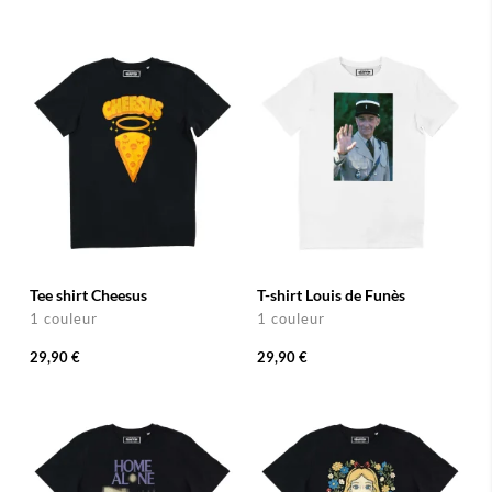
Tee shirt Cheesus
T-shirt Louis de Funès
1 couleur
1 couleur
29,90 €
29,90 €