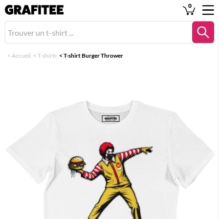
0
<
Accueil
<
T-shirts
<
T-shirt Burger Thrower