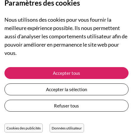
Paramètres des cookies
Nous utilisons des cookies pour vous fournir la
meilleure expérience possible. Ils nous permettent
aussi d'analyser les comportements utilisateur afin de
A PROPOS
pouvoir améliorer en permanence le site web pour
Qui sommes-nous ?
NOS RUBRIQUES
vous.
Actualités
Collection Homme
Nos engagements
ASSISTANCE
Collection Femme
Accepter tous
Carte cadeau
Suivre ma commande
Collection Enfants
Plan du site
Expédition et livraison
Les Totebags
Accepter la sélection
Devenir revendeur
Retour et remboursement
Nos différents thèmes
Moyens de paiement
Refuser tous
Conditions générales de vente
Questions / Réponses
Mentions légales
Nous contacter
Protection des données personnelles
Cookies des publicités
Données utilisateur
Réglage des cookies