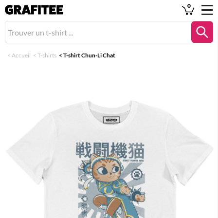
0
<
Accueil
<
T-shirts
<
T-shirt Chun-Li Chat