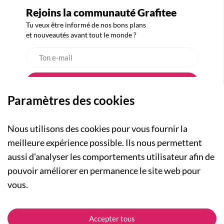
Rejoins la communauté Grafitee
Tu veux être informé de nos bons plans
et nouveautés avant tout le monde ?
Paramètres des cookies
Nous utilisons des cookies pour vous fournir la
meilleure expérience possible. Ils nous permettent
aussi d'analyser les comportements utilisateur afin de
A PROPOS
pouvoir améliorer en permanence le site web pour
Qui sommes-nous ?
NOS RUBRIQUES
vous.
Actualités
Collection Homme
Nos engagements
ASSISTANCE
Collection Femme
Accepter tous
Carte cadeau
Suivre ma commande