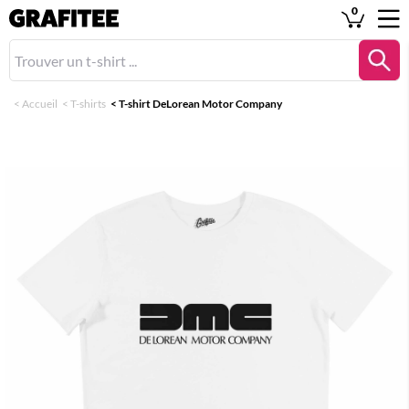
0
<
Accueil
<
T-shirts
<
T-shirt DeLorean Motor Company