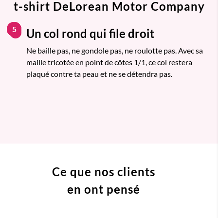
t-shirt DeLorean Motor Company
1
2
3
4
5
Un col rond qui file droit
1
Ne baille pas, ne gondole pas, ne roulotte pas. Avec sa
maille tricotée en point de côtes 1/1, ce col restera
plaqué contre ta peau et ne se détendra pas.
Ce que nos clients
en ont pensé