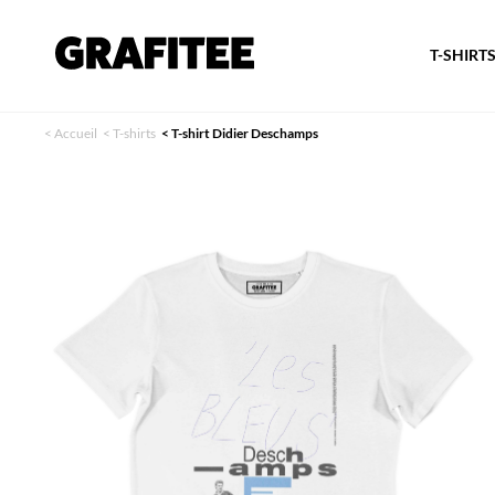
T-SHIRT
<
Accueil
<
T-shirts
<
T-shirt Didier Deschamps