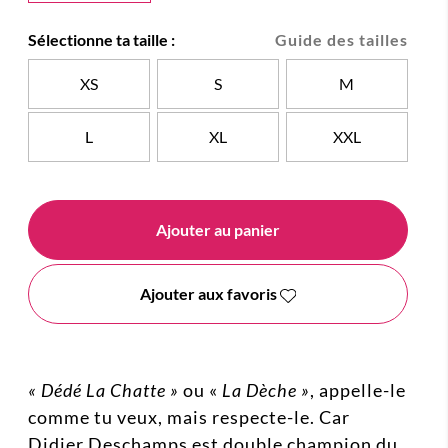
Sélectionne ta taille :
Guide des tailles
XS
S
M
L
XL
XXL
Ajouter au panier
Ajouter aux favoris
« Dédé La Chatte »
ou «
La Dèche »
, appelle-le
comme tu veux, mais respecte-le. Car
Didier Deschamps est double champion du