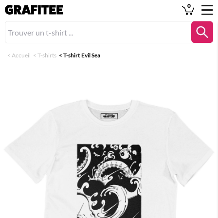
0
<
Accueil
<
T-shirts
<
T-shirt Evil Sea