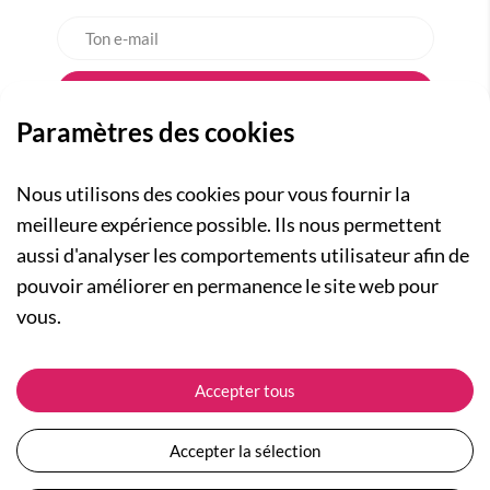
Paramètres des cookies
Nous utilisons des cookies pour vous fournir la
meilleure expérience possible. Ils nous permettent
aussi d'analyser les comportements utilisateur afin de
A PROPOS
pouvoir améliorer en permanence le site web pour
Qui sommes-nous ?
NOS RUBRIQUES
vous.
Actualités
Collection Homme
Nos engagements
ASSISTANCE
Collection Femme
Accepter tous
Carte cadeau
Suivre ma commande
Collection Enfants
Plan du site
Expédition et livraison
Les Totebags
Accepter la sélection
Devenir revendeur
Retour et remboursement
Nos différents thèmes