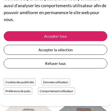
aussi d'analyser les comportements utilisateur afin de
pouvoir améliorer en permanence le site web pour
vous.
Accepter tous
Accepter la sélection
Refuser tous
T-shirt Scary Ghostbuster
T-shirt We Prefer You Alive
1 couleur
1 couleur
Cookies des publicités
Données utilisateur
29,90 €
29,90 €
Préférence de pubs
Comportement utilisateur