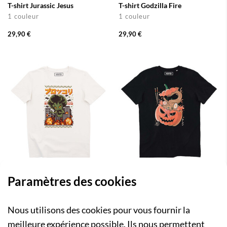
T-shirt Jurassic Jesus
T-shirt Godzilla Fire
1 couleur
1 couleur
29,90 €
29,90 €
Paramètres des cookies
T-shirt Christmas Broccozilla
T-shirt Ramen Citrouille
1 couleur
Retro
1 couleur
Nous utilisons des cookies pour vous fournir la
29,90 €
29,90 €
meilleure expérience possible. Ils nous permettent