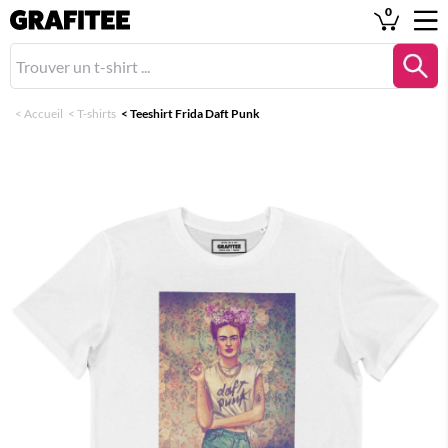
0
<
Accueil
<
T-shirts
<
Teeshirt Frida Daft Punk