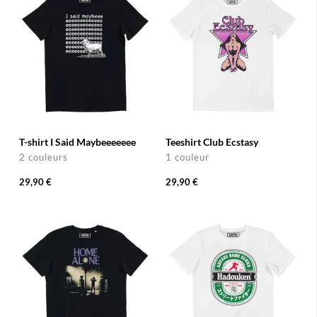
T-shirt I Said Maybeeeeeee
Teeshirt Club Ecstasy
2 couleurs
1 couleur
29,90 €
29,90 €