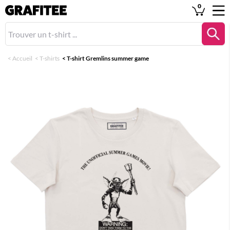
0
<
Accueil
<
T-shirts
<
T-shirt Gremlins summer game