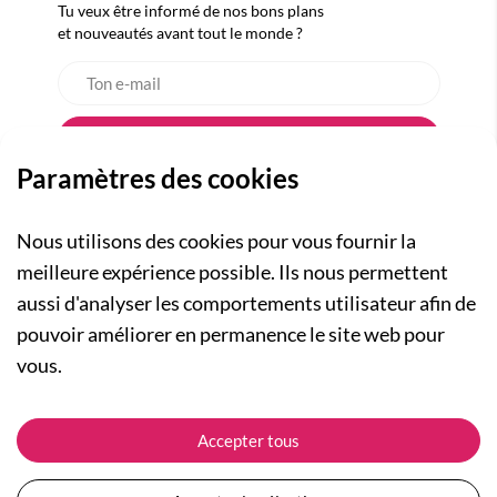
Tu veux être informé de nos bons plans
et nouveautés avant tout le monde ?
Paramètres des cookies
Nous utilisons des cookies pour vous fournir la
meilleure expérience possible. Ils nous permettent
aussi d'analyser les comportements utilisateur afin de
A PROPOS
pouvoir améliorer en permanence le site web pour
Qui sommes-nous ?
NOS RUBRIQUES
vous.
Actualités
Collection Homme
Nos engagements
ASSISTANCE
Collection Femme
Accepter tous
Carte cadeau
Suivre ma commande
Collection Enfants
Plan du site
Expédition et livraison
Les Totebags