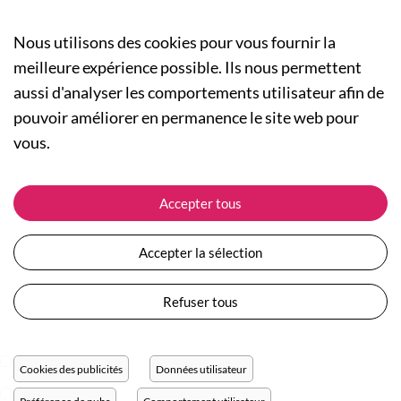
Nous utilisons des cookies pour vous fournir la
meilleure expérience possible. Ils nous permettent
aussi d'analyser les comportements utilisateur afin de
A PROPOS
pouvoir améliorer en permanence le site web pour
Qui sommes-nous ?
NOS RUBRIQUES
vous.
Actualités
Collection Homme
Nos engagements
ASSISTANCE
Collection Femme
Accepter tous
Carte cadeau
Suivre ma commande
Collection Enfants
Plan du site
Expédition et livraison
Les Totebags
Accepter la sélection
Devenir revendeur
Retour et remboursement
Nos différents thèmes
Moyens de paiement
Refuser tous
Conditions générales de vente
Questions / Réponses
Mentions légales
Nous contacter
Protection des données personnelles
Cookies des publicités
Données utilisateur
Réglage des cookies