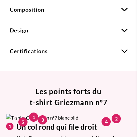
Composition
Design
Certifications
Les points forts du
t-shirt Griezmann n°7
1
2
3
4
5
Un col rond qui file droit
1