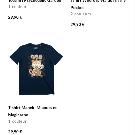
Teeshirt Psychedelic Garden
Tshirt Where Is Waldo? In My
1 couleur
Pocket
2 couleurs
29,90 €
29,90 €
T-shirt Maneki Miaouss et
Magicarpe
1 couleur
29,90 €