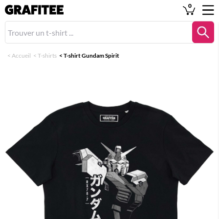
0
<
Accueil
<
T-shirts
<
T-shirt Gundam Spirit