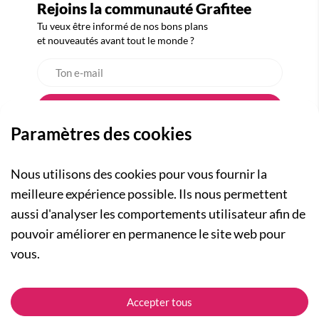
Rejoins la communauté Grafitee
Tu veux être informé de nos bons plans
et nouveautés avant tout le monde ?
Paramètres des cookies
Nous utilisons des cookies pour vous fournir la
meilleure expérience possible. Ils nous permettent
aussi d'analyser les comportements utilisateur afin de
A PROPOS
pouvoir améliorer en permanence le site web pour
Qui sommes-nous ?
NOS RUBRIQUES
vous.
Actualités
Collection Homme
Nos engagements
ASSISTANCE
Collection Femme
Accepter tous
Carte cadeau
Suivre ma commande
Collection Enfants