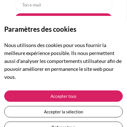
Paramètres des cookies
Nous utilisons des cookies pour vous fournir la
meilleure expérience possible. Ils nous permettent
aussi d'analyser les comportements utilisateur afin de
A PROPOS
pouvoir améliorer en permanence le site web pour
Qui sommes-nous ?
NOS RUBRIQUES
vous.
Actualités
Collection Homme
Nos engagements
ASSISTANCE
Collection Femme
Accepter tous
Carte cadeau
Suivre ma commande
Collection Enfants
Plan du site
Expédition et livraison
Les Totebags
Accepter la sélection
Devenir revendeur
Retour et remboursement
Nos différents thèmes
Moyens de paiement