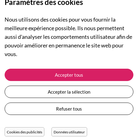
Paramètres des cookies
Nous utilisons des cookies pour vous fournir la
meilleure expérience possible. Ils nous permettent
aussi d'analyser les comportements utilisateur afin de
A PROPOS
pouvoir améliorer en permanence le site web pour
Qui sommes-nous ?
NOS RUBRIQUES
vous.
Actualités
Collection Homme
Nos engagements
ASSISTANCE
Collection Femme
Accepter tous
Carte cadeau
Suivre ma commande
Collection Enfants
Plan du site
Expédition et livraison
Les Totebags
Accepter la sélection
Devenir revendeur
Retour et remboursement
Nos différents thèmes
Moyens de paiement
Refuser tous
Conditions générales de vente
Questions / Réponses
Mentions légales
Nous contacter
Protection des données personnelles
Cookies des publicités
Données utilisateur
Réglage des cookies