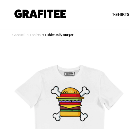
T-SHIRT
<
Accueil
<
T-shirts
<
T-shirt Jolly Burger