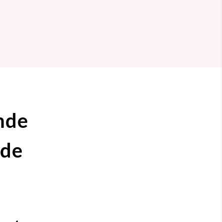
nde
ide