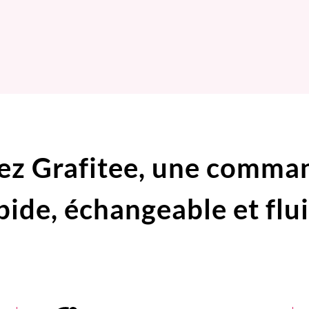
ez Grafitee,
une comma
pide,
échangeable et flu