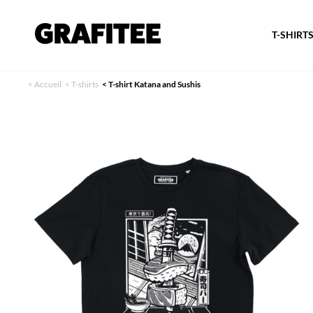
T-SHIRT
<
Accueil
<
T-shirts
<
T-shirt Katana and Sushis