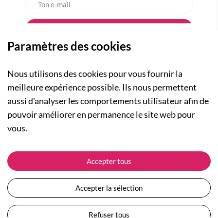
Paramètres des cookies
Nous utilisons des cookies pour vous fournir la
meilleure expérience possible. Ils nous permettent
aussi d'analyser les comportements utilisateur afin de
A PROPOS
pouvoir améliorer en permanence le site web pour
Qui sommes-nous ?
NOS RUBRIQUES
vous.
Actualités
Collection Homme
Nos engagements
ASSISTANCE
Collection Femme
Accepter tous
Carte cadeau
Suivre ma commande
Collection Enfants
Plan du site
Expédition et livraison
Les Totebags
Accepter la sélection
Devenir revendeur
Retour et remboursement
Nos différents thèmes
Moyens de paiement
Refuser tous
Conditions générales de vente