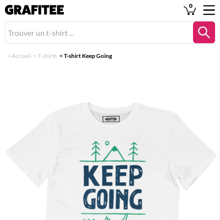
0
<
Accueil
<
T-shirts
<
T-shirt Keep Going