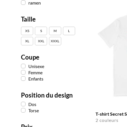
ramen
Taille
XS
S
M
L
XL
XXL
XXXL
Coupe
Unisexe
Femme
Enfants
Position du design
Dos
Torse
T-shirt Secret 
2 couleurs
Prix