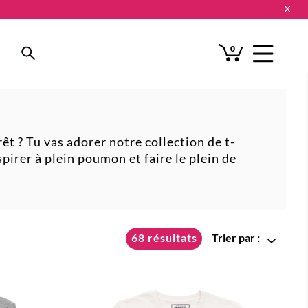
X
0
t ? Tu vas adorer notre collection de t-
espirer à plein poumon et faire le plein de
68 résultats
Trier par :