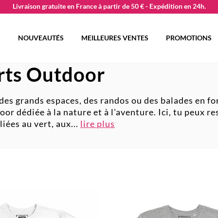
Livraison gratuite en France à partir de 50 € - Expédition en 24h.
S
NOUVEAUTÉS
MEILLEURES VENTES
PROMOTIONS
irts Outdoor
s grands espaces, des randos ou des balades en forê
door déd
iée à la nature et à l'aventure. Ici, tu peux r
liées au vert, aux
...
lire plus