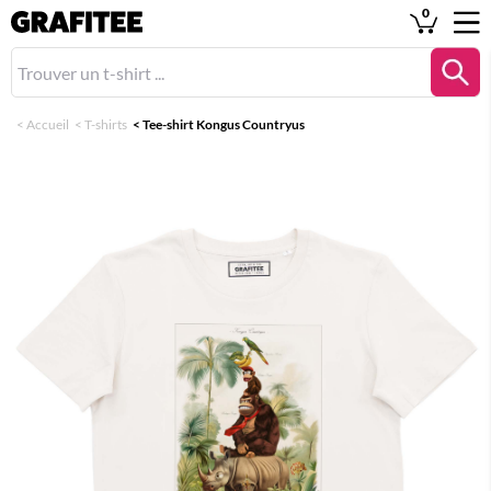
0
<
Accueil
<
T-shirts
<
Tee-shirt Kongus Countryus