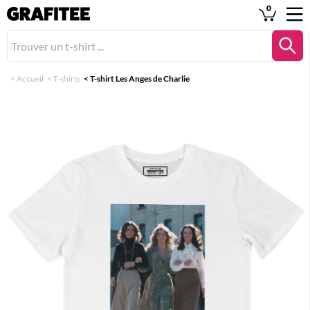
0
<
Accueil
<
T-shirts
<
T-shirt Les Anges de Charlie