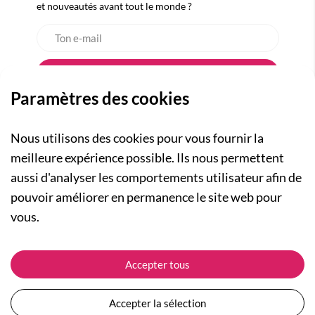
et nouveautés avant tout le monde ?
Paramètres des cookies
Nous utilisons des cookies pour vous fournir la
meilleure expérience possible. Ils nous permettent
aussi d'analyser les comportements utilisateur afin de
A PROPOS
pouvoir améliorer en permanence le site web pour
Qui sommes-nous ?
NOS RUBRIQUES
vous.
Actualités
Collection Homme
Nos engagements
ASSISTANCE
Collection Femme
Accepter tous
Carte cadeau
Suivre ma commande
Collection Enfants
Plan du site
Expédition et livraison
Les Totebags
Accepter la sélection
Devenir revendeur
Retour et remboursement