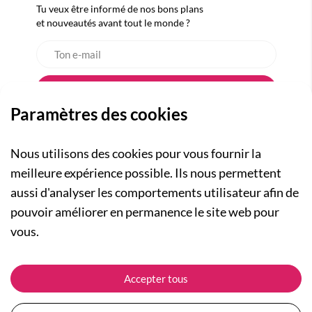
Tu veux être informé de nos bons plans
et nouveautés avant tout le monde ?
Paramètres des cookies
Nous utilisons des cookies pour vous fournir la
meilleure expérience possible. Ils nous permettent
aussi d'analyser les comportements utilisateur afin de
A PROPOS
pouvoir améliorer en permanence le site web pour
Qui sommes-nous ?
NOS RUBRIQUES
vous.
Actualités
Collection Homme
Nos engagements
ASSISTANCE
Collection Femme
Accepter tous
Carte cadeau
Suivre ma commande
Collection Enfants
Plan du site
Expédition et livraison