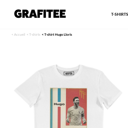
T-SHIRT
<
Accueil
<
T-shirts
<
T-shirt Hugo Lloris