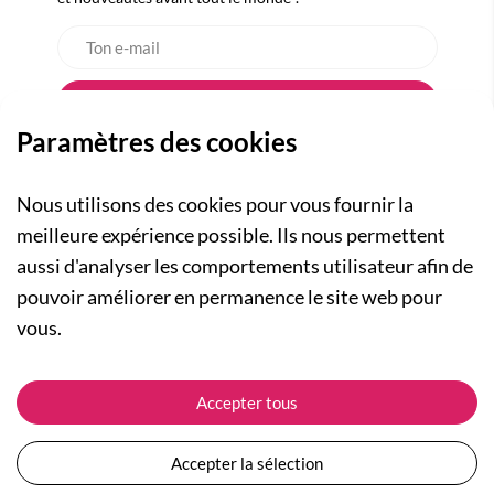
Paramètres des cookies
Nous utilisons des cookies pour vous fournir la
meilleure expérience possible. Ils nous permettent
aussi d'analyser les comportements utilisateur afin de
A PROPOS
pouvoir améliorer en permanence le site web pour
Qui sommes-nous ?
NOS RUBRIQUES
vous.
Actualités
Collection Homme
Nos engagements
ASSISTANCE
Collection Femme
Accepter tous
Carte cadeau
Suivre ma commande
Collection Enfants
Plan du site
Expédition et livraison
Les Totebags
Accepter la sélection
Devenir revendeur
Retour et remboursement
Nos différents thèmes