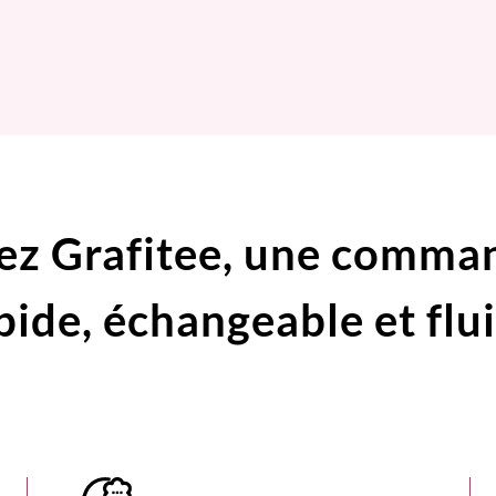
ez Grafitee,
une comma
pide,
échangeable et flu