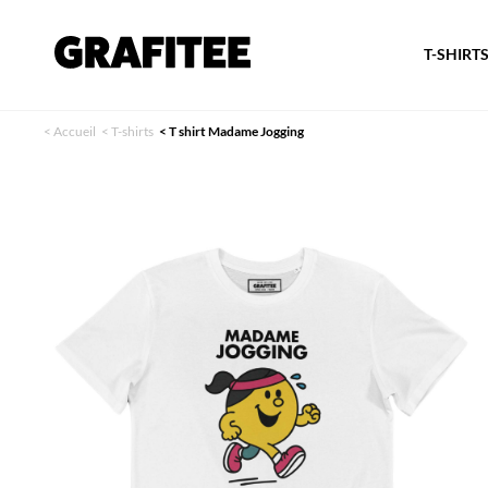
T-SHIRT
<
Accueil
<
T-shirts
<
T shirt Madame Jogging