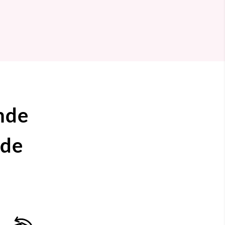
nde
ide