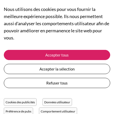
Nous utilisons des cookies pour vous fournir la
meilleure expérience possible. Ils nous permettent
aussi d'analyser les comportements utilisateur afin de
A PROPOS
pouvoir améliorer en permanence le site web pour
Qui sommes-nous ?
NOS RUBRIQUES
vous.
Actualités
Collection Homme
Nos engagements
ASSISTANCE
Collection Femme
Accepter tous
Carte cadeau
Suivre ma commande
Collection Enfants
Plan du site
Expédition et livraison
Les Totebags
Accepter la sélection
Devenir revendeur
Retour et remboursement
Nos différents thèmes
Moyens de paiement
Refuser tous
Conditions générales de vente
Questions / Réponses
Mentions légales
Nous contacter
Protection des données personnelles
Cookies des publicités
Données utilisateur
Réglage des cookies
Préférence de pubs
Comportement utilisateur