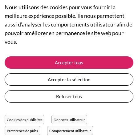
Nous utilisons des cookies pour vous fournir la
meilleure expérience possible. Ils nous permettent
aussi d'analyser les comportements utilisateur afin de
A PROPOS
pouvoir améliorer en permanence le site web pour
Qui sommes-nous ?
NOS RUBRIQUES
vous.
Actualités
Collection Homme
Nos engagements
ASSISTANCE
Collection Femme
Accepter tous
Carte cadeau
Suivre ma commande
Collection Enfants
Plan du site
Expédition et livraison
Les Totebags
Accepter la sélection
Devenir revendeur
Retour et remboursement
Nos différents thèmes
Moyens de paiement
Refuser tous
Conditions générales de vente
Questions / Réponses
Mentions légales
Nous contacter
Protection des données personnelles
Cookies des publicités
Données utilisateur
Réglage des cookies
Préférence de pubs
Comportement utilisateur