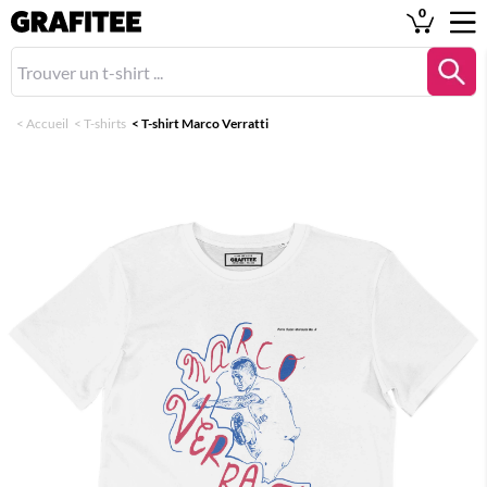
0
<
Accueil
<
T-shirts
<
T-shirt Marco Verratti