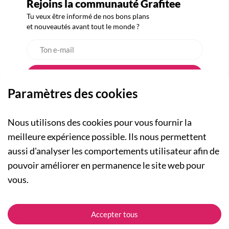
Rejoins la communauté Grafitee
Tu veux être informé de nos bons plans
et nouveautés avant tout le monde ?
Paramètres des cookies
Nous utilisons des cookies pour vous fournir la
meilleure expérience possible. Ils nous permettent
aussi d'analyser les comportements utilisateur afin de
A PROPOS
pouvoir améliorer en permanence le site web pour
Qui sommes-nous ?
NOS RUBRIQUES
vous.
Actualités
Collection Homme
Nos engagements
ASSISTANCE
Collection Femme
Accepter tous
Carte cadeau
Suivre ma commande
Collection Enfants