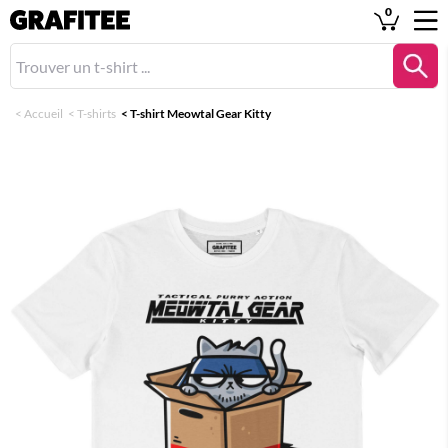
0
<
Accueil
<
T-shirts
<
T-shirt Meowtal Gear Kitty