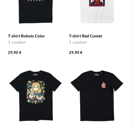
T-shirt Robots Color
T-shirt Red Comet
1 couleur
1 couleur
29,90 €
29,90 €