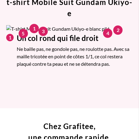
t-shirt Mobile Suit Gundam Ukiyo-
e
1
2
3
4
5
Un col rond qui file droit
1
Ne baille pas, ne gondole pas, ne roulotte pas. Avec sa
maille tricotée en point de côtes 1/1, ce col restera
plaqué contre ta peau et ne se détendra pas.
Chez Grafitee,
une commande
rapide,