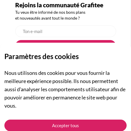
Rejoins la communauté Grafitee
Tu veux être informé de nos bons plans
et nouveautés avant tout le monde ?
Paramètres des cookies
Nous utilisons des cookies pour vous fournir la
meilleure expérience possible. Ils nous permettent
aussi d'analyser les comportements utilisateur afin de
A PROPOS
pouvoir améliorer en permanence le site web pour
Qui sommes-nous ?
NOS RUBRIQUES
vous.
Actualités
Collection Homme
Nos engagements
ASSISTANCE
Collection Femme
Accepter tous
Carte cadeau
Suivre ma commande