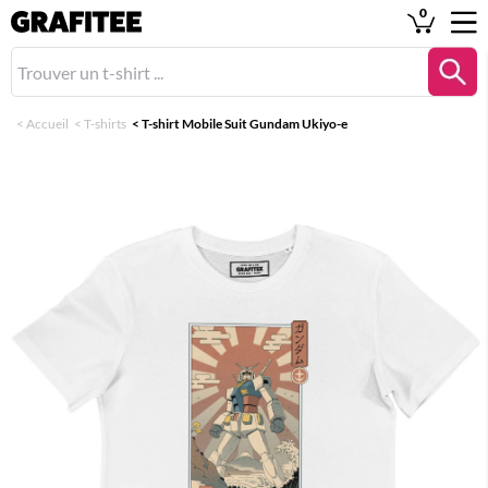
0
<
Accueil
<
T-shirts
<
T-shirt Mobile Suit Gundam Ukiyo-e