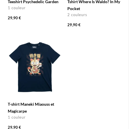
Teeshirt Psychedelic Garden
Tshirt Where Is Waldo? In My
1 couleur
Pocket
2 couleurs
29,90 €
29,90 €
T-shirt Maneki Miaouss et
Magicarpe
1 couleur
29,90 €