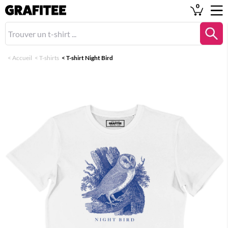
0
<
Accueil
<
T-shirts
<
T-shirt Night Bird