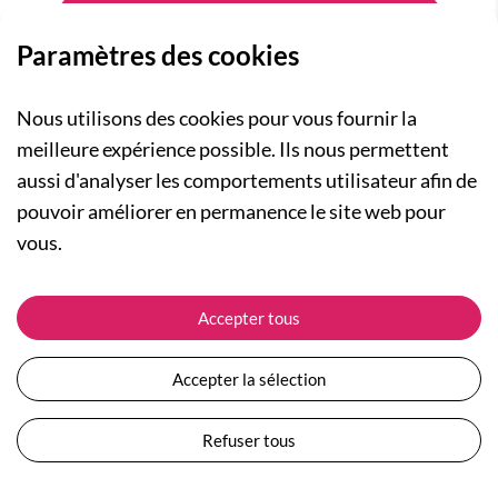
Paramètres des cookies
Nous utilisons des cookies pour vous fournir la
meilleure expérience possible. Ils nous permettent
aussi d'analyser les comportements utilisateur afin de
A PROPOS
pouvoir améliorer en permanence le site web pour
Qui sommes-nous ?
NOS RUBRIQUES
vous.
Actualités
Collection Homme
Nos engagements
ASSISTANCE
Collection Femme
Accepter tous
Carte cadeau
Suivre ma commande
Collection Enfants
Plan du site
Expédition et livraison
Les Totebags
Accepter la sélection
Devenir revendeur
Retour et remboursement
Nos différents thèmes
Moyens de paiement
Refuser tous
Conditions générales de vente
Questions / Réponses
Mentions légales
Nous contacter