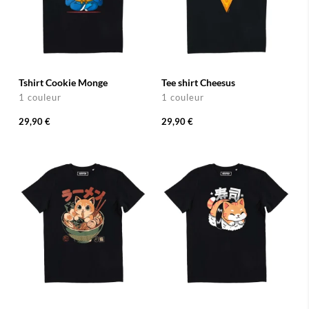
Tshirt Cookie Monge
Tee shirt Cheesus
1 couleur
1 couleur
29,90 €
29,90 €