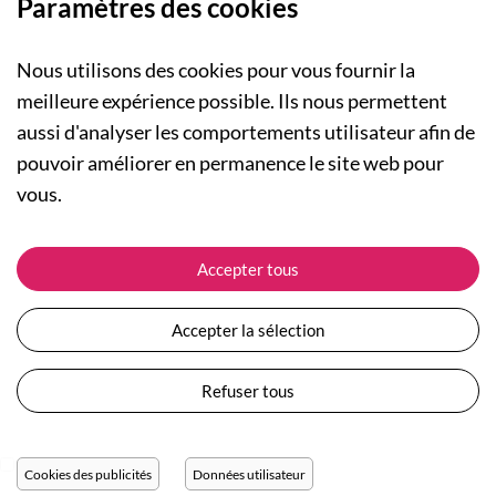
Paramètres des cookies
Nous utilisons des cookies pour vous fournir la
meilleure expérience possible. Ils nous permettent
aussi d'analyser les comportements utilisateur afin de
A PROPOS
pouvoir améliorer en permanence le site web pour
Qui sommes-nous ?
NOS RUBRIQUES
vous.
Actualités
Collection Homme
Nos engagements
ASSISTANCE
Collection Femme
Accepter tous
Carte cadeau
Suivre ma commande
Collection Enfants
Plan du site
Expédition et livraison
Les Totebags
Accepter la sélection
Devenir revendeur
Retour et remboursement
Nos différents thèmes
Moyens de paiement
Refuser tous
Conditions générales de vente
Questions / Réponses
Mentions légales
Nous contacter
Protection des données personnelles
Cookies des publicités
Données utilisateur
Réglage des cookies