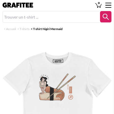
0
<
Accueil
<
T-shirts
<
T-shirt Nigiri Mermaid