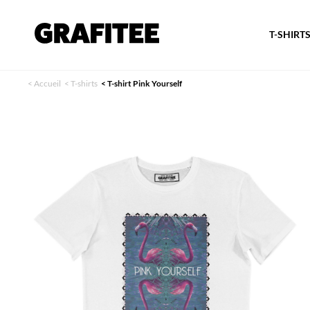
T-SHIRT
<
Accueil
<
T-shirts
<
T-shirt Pink Yourself