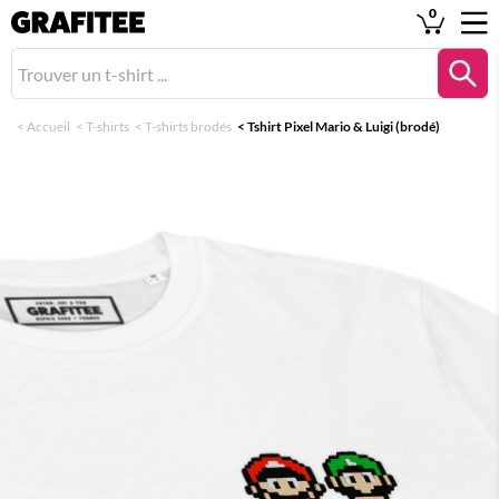
0
<
Accueil
<
T-shirts
<
T-shirts brodés
<
Tshirt Pixel Mario & Luigi (brodé)