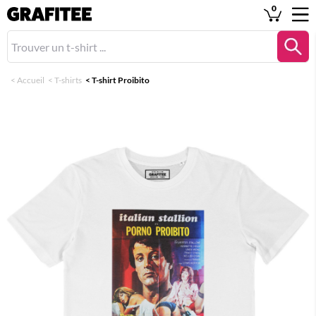
0
<
Accueil
<
T-shirts
<
T-shirt Proibito