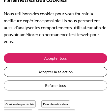
Nous utilisons des cookies pour vous fournir la
meilleure expérience possible. Ils nous permettent
aussi d'analyser les comportements utilisateur afin de
A PROPOS
pouvoir améliorer en permanence le site web pour
Qui sommes-nous ?
NOS RUBRIQUES
vous.
Actualités
Collection Homme
Nos engagements
ASSISTANCE
Collection Femme
Accepter tous
Carte cadeau
Suivre ma commande
Collection Enfants
Plan du site
Expédition et livraison
Les Totebags
Accepter la sélection
Devenir revendeur
Retour et remboursement
Nos différents thèmes
Moyens de paiement
Refuser tous
Conditions générales de vente
Questions / Réponses
Mentions légales
Nous contacter
Protection des données personnelles
Cookies des publicités
Données utilisateur
Réglage des cookies