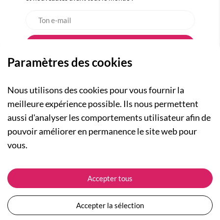
Paramètres des cookies
Nous utilisons des cookies pour vous fournir la
meilleure expérience possible. Ils nous permettent
aussi d'analyser les comportements utilisateur afin de
A PROPOS
pouvoir améliorer en permanence le site web pour
Qui sommes-nous ?
NOS RUBRIQUES
vous.
Actualités
Collection Homme
Nos engagements
ASSISTANCE
Collection Femme
Accepter tous
Carte cadeau
Suivre ma commande
Collection Enfants
Plan du site
Expédition et livraison
Les Totebags
Accepter la sélection
Devenir revendeur
Retour et remboursement
Nos différents thèmes