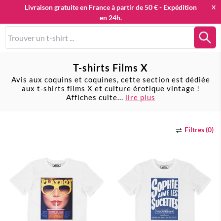
Livraison gratuite en France à partir de 50 € - Expédition
X
en 24h.
0
T-shirts Films X
Avis aux coquins et coquines, cette section est dédiée
aux t-shirts films X et culture érotique vintage !
Affiches culte
...
lire plus
Filtres (0)