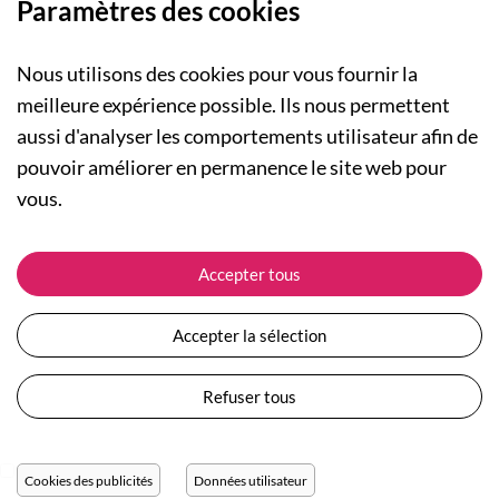
Paramètres des cookies
Nous utilisons des cookies pour vous fournir la
meilleure expérience possible. Ils nous permettent
aussi d'analyser les comportements utilisateur afin de
A PROPOS
pouvoir améliorer en permanence le site web pour
Qui sommes-nous ?
NOS RUBRIQUES
vous.
Actualités
Collection Homme
Nos engagements
ASSISTANCE
Collection Femme
Accepter tous
Carte cadeau
Suivre ma commande
Collection Enfants
Plan du site
Expédition et livraison
Les Totebags
Accepter la sélection
Devenir revendeur
Retour et remboursement
Nos différents thèmes
Moyens de paiement
Refuser tous
Conditions générales de vente
Questions / Réponses
Mentions légales
Nous contacter
Protection des données personnelles
Cookies des publicités
Données utilisateur
Réglage des cookies