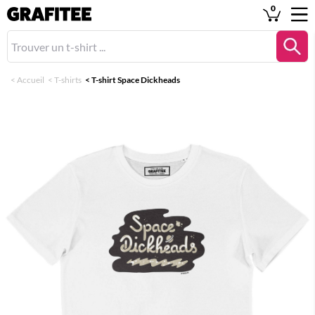
0
<
Accueil
<
T-shirts
<
T-shirt Space Dickheads