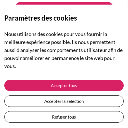
Paramètres des cookies
Nous utilisons des cookies pour vous fournir la
meilleure expérience possible. Ils nous permettent
aussi d'analyser les comportements utilisateur afin de
A PROPOS
pouvoir améliorer en permanence le site web pour
Qui sommes-nous ?
NOS RUBRIQUES
vous.
Actualités
Collection Homme
Nos engagements
ASSISTANCE
Collection Femme
Accepter tous
Carte cadeau
Suivre ma commande
Collection Enfants
Plan du site
Expédition et livraison
Les Totebags
Accepter la sélection
Devenir revendeur
Retour et remboursement
Nos différents thèmes
Moyens de paiement
Refuser tous
Conditions générales de vente
Questions / Réponses
Mentions légales