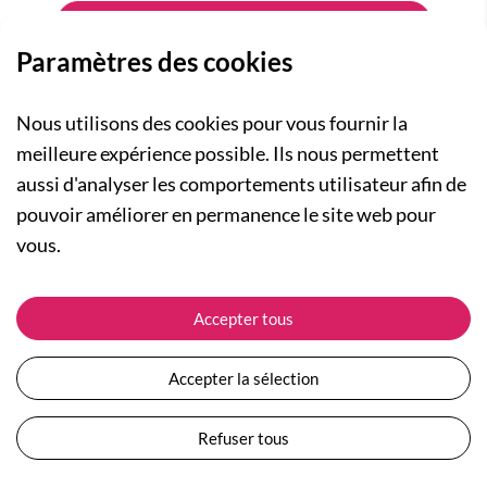
Paramètres des cookies
Nous utilisons des cookies pour vous fournir la
meilleure expérience possible. Ils nous permettent
aussi d'analyser les comportements utilisateur afin de
A PROPOS
pouvoir améliorer en permanence le site web pour
Qui sommes-nous ?
NOS RUBRIQUES
vous.
Actualités
Collection Homme
Nos engagements
ASSISTANCE
Collection Femme
Accepter tous
Carte cadeau
Suivre ma commande
Collection Enfants
Plan du site
Expédition et livraison
Les Totebags
Accepter la sélection
Devenir revendeur
Retour et remboursement
Nos différents thèmes
Moyens de paiement
Refuser tous
Conditions générales de vente
Questions / Réponses
Mentions légales