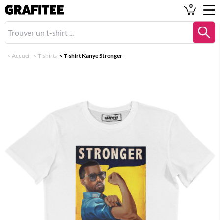
0
<
Accueil
<
T-shirts
<
T-shirt Kanye Stronger