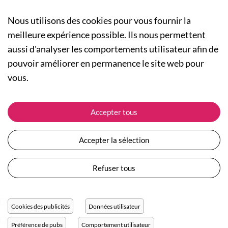
Nous utilisons des cookies pour vous fournir la
meilleure expérience possible. Ils nous permettent
aussi d'analyser les comportements utilisateur afin de
A PROPOS
pouvoir améliorer en permanence le site web pour
Qui sommes-nous ?
NOS RUBRIQUES
vous.
Actualités
Collection Homme
Nos engagements
ASSISTANCE
Collection Femme
Accepter tous
Carte cadeau
Suivre ma commande
Collection Enfants
Plan du site
Expédition et livraison
Les Totebags
Accepter la sélection
Devenir revendeur
Retour et remboursement
Nos différents thèmes
Moyens de paiement
Refuser tous
Conditions générales de vente
Questions / Réponses
Mentions légales
Nous contacter
Protection des données personnelles
Cookies des publicités
Données utilisateur
Réglage des cookies
Préférence de pubs
Comportement utilisateur