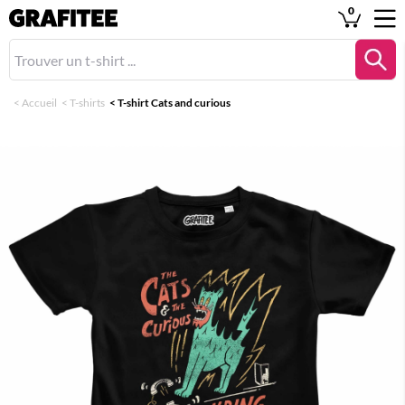
0
<
Accueil
<
T-shirts
<
T-shirt Cats and curious